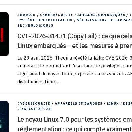
ANDROID
/
CYBERSÉCURITÉ
/
APPAREILS EMBARQUÉS
/
L
SYSTÈMES D'EXPLOITATION
/
SÉCURISATION DES APPAR
TECHNOLOGIQUES
CVE-2026-31431 (Copy Fail) : ce que cela
Linux embarqués – et les mesures à pre
Le 29 avril 2026, Theori a révélé la faille CVE-2026-
vulnérabilité permettant l'escalade de privilèges dan
algif_aead du noyau Linux, exposée via les sockets AF
distributions Linux…
CYBERSÉCURITÉ
/
APPAREILS EMBARQUÉS
/
LINUX
/
DIS
D'EXPLOITATION
Le noyau Linux 7.0 pour les systèmes e
réglementation : ce qui compte vraiment