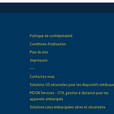
g
a
t
i
Politique de confidentialité
o
Conditions d'utilisation
Plan du site
n
Impression
d
---
e
Contactez nous
s
Solutions OS sécurisées pour les dispositifs médicau
p
MOON Services - OTA, gestion à distance pour les
appareils embarqués
o
Solutions Linux embarquées sûres et sécurisées