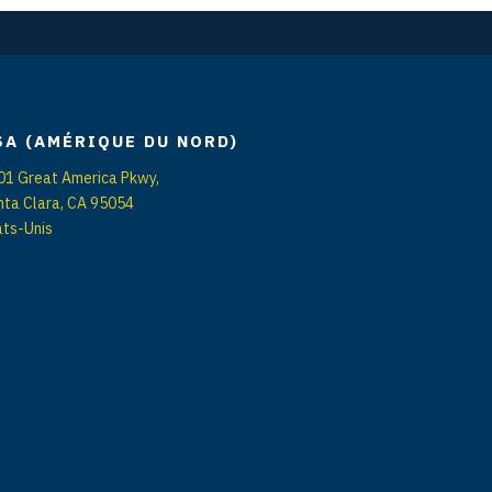
SA (AMÉRIQUE DU NORD)
01 Great America Pkwy,
nta Clara, CA 95054
ats-Unis