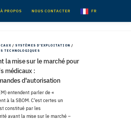
À PROPOS
NOUS CONTACTER
FR
ICAUX
/
SYSTÈMES D'EXPLOITATION
/
ÉS TECHNOLOGIQUES
nt la mise sur le marché pour
fs médicaux :
mandes d'autorisation
EM) entendent parler de «
nt à la SBOM. C'est certes un
st constitué par les
té avant la mise sur le marché –