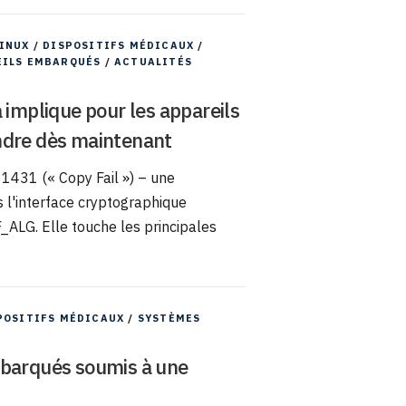
INUX
/
DISPOSITIFS MÉDICAUX
/
EILS EMBARQUÉS
/
ACTUALITÉS
 implique pour les appareils
ndre dès maintenant
31431 (« Copy Fail ») – une
s l'interface cryptographique
_ALG. Elle touche les principales
POSITIFS MÉDICAUX
/
SYSTÈMES
mbarqués soumis à une