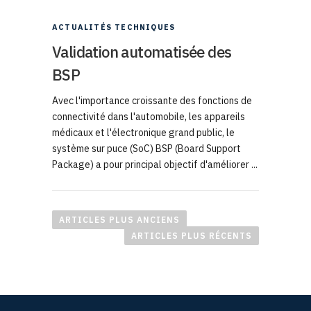
ACTUALITÉS TECHNIQUES
Validation automatisée des
BSP
Avec l'importance croissante des fonctions de
connectivité dans l'automobile, les appareils
médicaux et l'électronique grand public, le
système sur puce (SoC) BSP (Board Support
Package) a pour principal objectif d'améliorer ...
N
a
ARTICLES PLUS ANCIENS
v
ARTICLES PLUS RÉCENTS
i
g
a