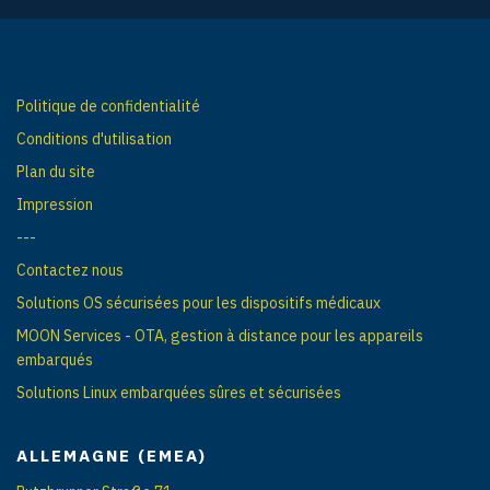
t
i
o
n
Politique de confidentialité
d
Conditions d'utilisation
e
Plan du site
s
Impression
p
---
o
Contactez nous
s
Solutions OS sécurisées pour les dispositifs médicaux
t
MOON Services - OTA, gestion à distance pour les appareils
e
embarqués
s
Solutions Linux embarquées sûres et sécurisées
ALLEMAGNE (EMEA)