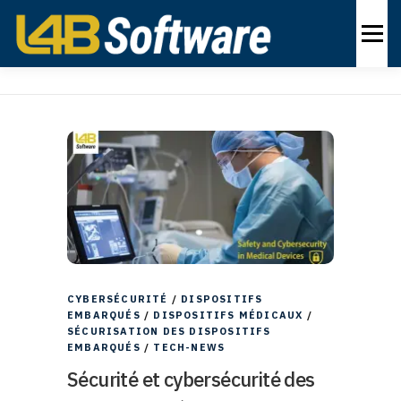
Skip
to
Menu
content
PRODUITS
INDUSTRIES
SOLUTIONS
À PROPOS
NOUS CONTACTER
FR
CYBERSÉCURITÉ
/
DISPOSITIFS
EMBARQUÉS
/
DISPOSITIFS MÉDICAUX
/
SÉCURISATION DES DISPOSITIFS
EMBARQUÉS
/
TECH-NEWS
Sécurité et cybersécurité des