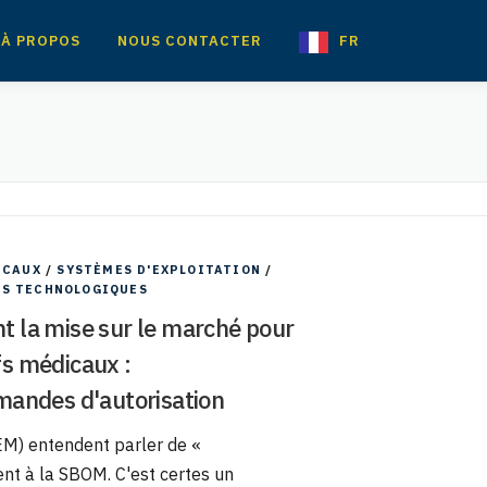
À PROPOS
NOUS CONTACTER
FR
ICAUX
/
SYSTÈMES D'EXPLOITATION
/
ÉS TECHNOLOGIQUES
nt la mise sur le marché pour
fs médicaux :
mandes d'autorisation
EM) entendent parler de «
nt à la SBOM. C'est certes un