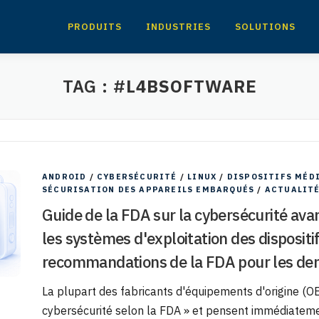
PRODUITS
INDUSTRIES
SOLUTIONS
TAG :
#L4BSOFTWARE
ANDROID
/
CYBERSÉCURITÉ
/
LINUX
/
DISPOSITIFS MÉD
SÉCURISATION DES APPAREILS EMBARQUÉS
/
ACTUALIT
Guide de la FDA sur la cybersécurité ava
les systèmes d'exploitation des dispositi
recommandations de la FDA pour les de
La plupart des fabricants d'équipements d'origine (O
cybersécurité selon la FDA » et pensent immédiateme