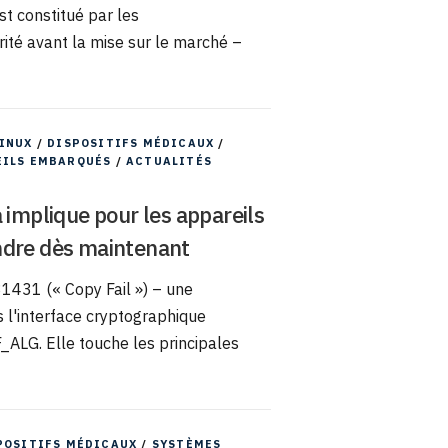
st constitué par les
té avant la mise sur le marché –
INUX
/
DISPOSITIFS MÉDICAUX
/
EILS EMBARQUÉS
/
ACTUALITÉS
 implique pour les appareils
ndre dès maintenant
31431 (« Copy Fail ») – une
s l'interface cryptographique
_ALG. Elle touche les principales
POSITIFS MÉDICAUX
/
SYSTÈMES