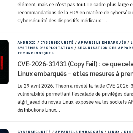
élément, mais ce n'est pas tout. Le cadre plus large e
recommandations de la FDA en matière de cybersécuri
Cybersécurité des dispositifs médicaux : …
ANDROID
/
CYBERSÉCURITÉ
/
APPAREILS EMBARQUÉS
/
L
SYSTÈMES D'EXPLOITATION
/
SÉCURISATION DES APPAR
TECHNOLOGIQUES
CVE-2026-31431 (Copy Fail) : ce que cela
Linux embarqués – et les mesures à pre
Le 29 avril 2026, Theori a révélé la faille CVE-2026-
vulnérabilité permettant l'escalade de privilèges dan
algif_aead du noyau Linux, exposée via les sockets AF
distributions Linux…
CYBERSÉCURITÉ
/
APPAREILS EMBARQUÉS
/
LINUX
/
DIS