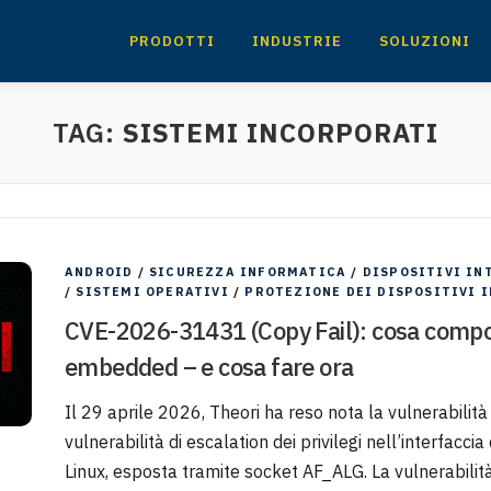
PRODOTTI
INDUSTRIE
SOLUZIONI
TAG:
SISTEMI INCORPORATI
ANDROID
/
SICUREZZA INFORMATICA
/
DISPOSITIVI IN
/
SISTEMI OPERATIVI
/
PROTEZIONE DEI DISPOSITIVI 
CVE-2026-31431 (Copy Fail): cosa comport
embedded – e cosa fare ora
Il 29 aprile 2026, Theori ha reso nota la vulnerabili
vulnerabilità di escalation dei privilegi nell’interfacci
Linux, esposta tramite socket AF_ALG. La vulnerabilità 