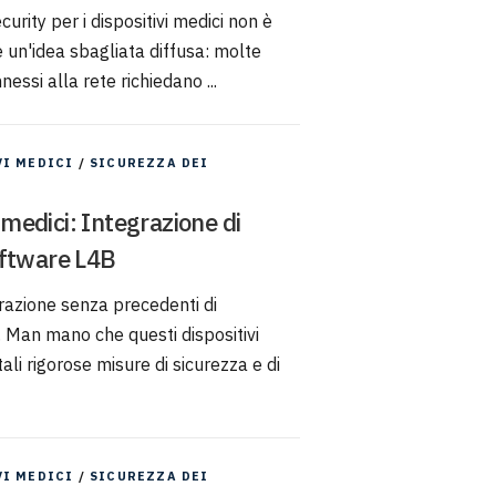
rity per i dispositivi medici non è
e un'idea sbagliata diffusa: molte
essi alla rete richiedano ...
VI MEDICI
/
SICUREZZA DEI
 medici: Integrazione di
oftware L4B
grazione senza precedenti di
i. Man mano che questi dispositivi
li rigorose misure di sicurezza e di
VI MEDICI
/
SICUREZZA DEI