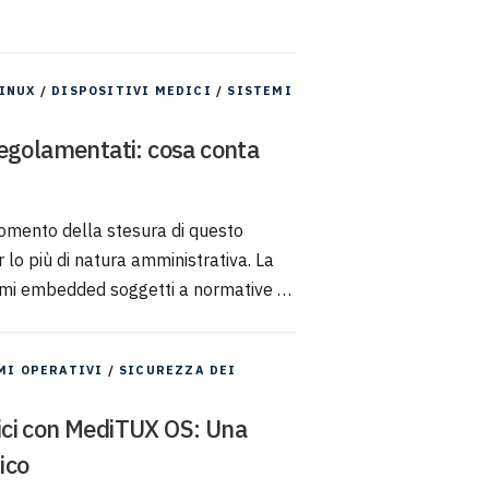
INUX
/
DISPOSITIVI MEDICI
/
SISTEMI
egolamentati: cosa conta
 momento della stesura di questo
 lo più di natura amministrativa. La
stemi embedded soggetti a normative …
MI OPERATIVI
/
SICUREZZA DEI
dici con MediTUX OS: Una
ico