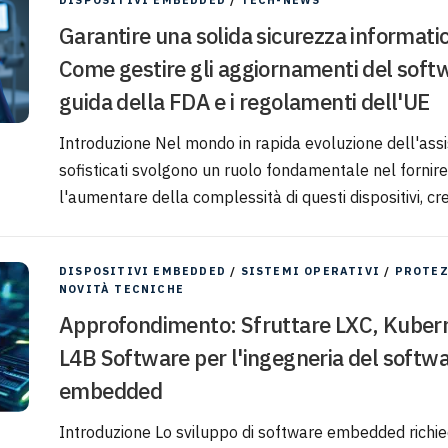
DISPOSITIVI EMBEDDED
/
TECH-NEWS
Garantire una solida sicurezza informatica
Come gestire gli aggiornamenti del softwa
guida della FDA e i regolamenti dell'UE
Introduzione Nel mondo in rapida evoluzione dell'assist
sofisticati svolgono un ruolo fondamentale nel fornire 
l'aumentare della complessità di questi dispositivi, cre
DISPOSITIVI EMBEDDED
/
SISTEMI OPERATIVI
/
PROTEZ
NOVITÀ TECNICHE
Approfondimento: Sfruttare LXC, Kuberne
L4B Software per l'ingegneria del softwa
embedded
Introduzione Lo sviluppo di software embedded richiede