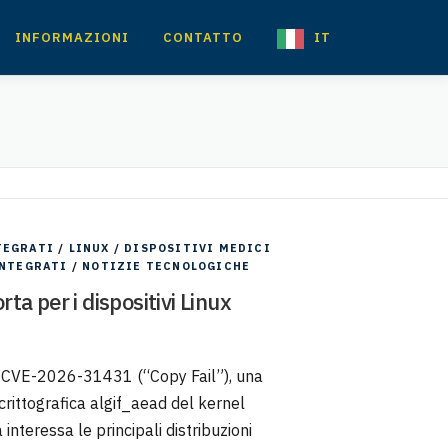
INFORMAZIONI
CONTATTO
IT
TEGRATI
/
LINUX
/
DISPOSITIVI MEDICI
INTEGRATI
/
NOTIZIE TECNOLOGICHE
a per i dispositivi Linux
tà CVE-2026-31431 (“Copy Fail”), una
a crittografica algif_aead del kernel
interessa le principali distribuzioni