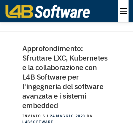
Vai
al
Menu
contenuto
PRODOTTI
INDUSTRIE
SOLUZIONI
Approfondimento:
Sfruttare LXC, Kubernetes
INFORMAZIONI
CONTATTO
IT
e la collaborazione con
L4B Software per
l'ingegneria del software
avanzata e i sistemi
embedded
INVIATO SU
24 MAGGIO 2023
DA
L4BSOFTWARE