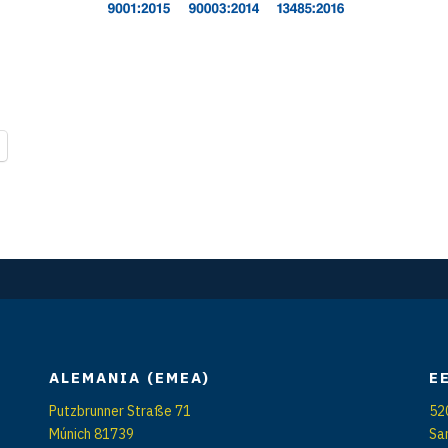
ALEMANIA (EMEA)
E
Putzbrunner Straße 71
52
Múnich 81739
Sa