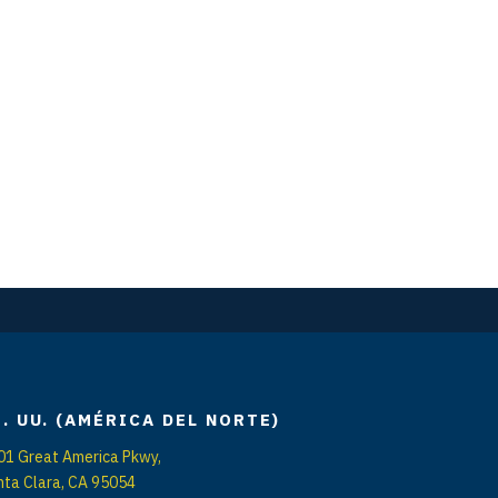
E. UU. (AMÉRICA DEL NORTE)
01 Great America Pkwy,
nta Clara, CA 95054