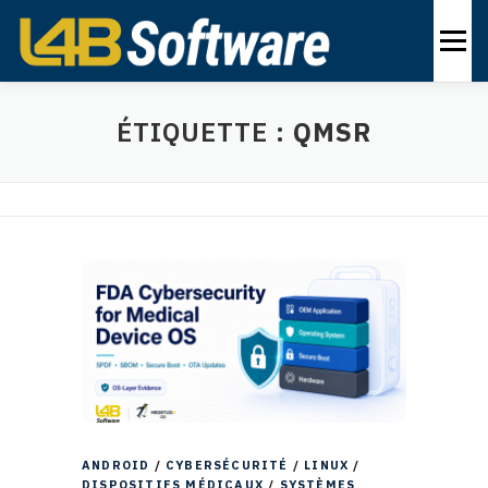
Skip
to
Menu
content
PRODUITS
INDUSTRIES
SOLUTIONS
ÉTIQUETTE :
QMSR
À PROPOS
NOUS CONTACTER
FR
ANDROID
/
CYBERSÉCURITÉ
/
LINUX
/
DISPOSITIFS MÉDICAUX
/
SYSTÈMES