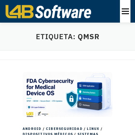
Ir
al
Menú
contenido
PRODUCTOS
INDUSTRIAS
SOLUCIONES
ETIQUETA:
QMSR
ACERCA DE
CONTÁCTENOS
ES
ANDROID
/
CIBERSEGURIDAD
/
LINUX
/
DISPOSITIVOS MÉDICOS
/
SISTEMAS