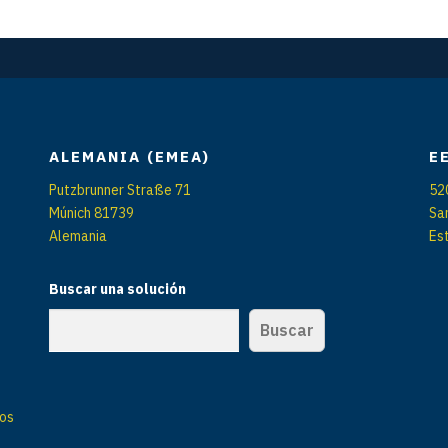
ALEMANIA (EMEA)
E
Putzbrunner Straße 71
52
Múnich 81739
Sa
Alemania
Es
Buscar una solución
Buscar
vos