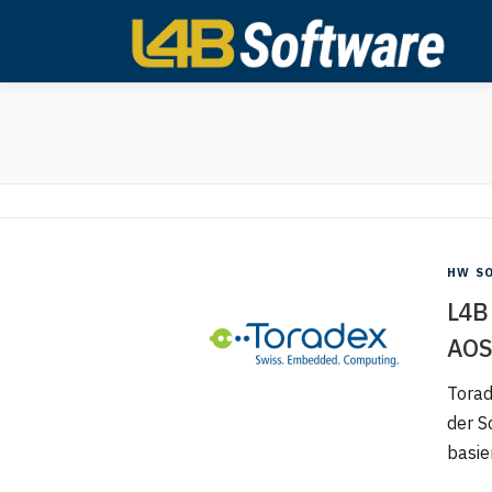
Zum
Inhalt
springen
HW S
L4B
AOS
Torad
der S
basie