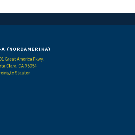
SA (NORDAMERIKA)
01 Great America Pkwy,
nta Clara, CA 95054
reinigte Staaten