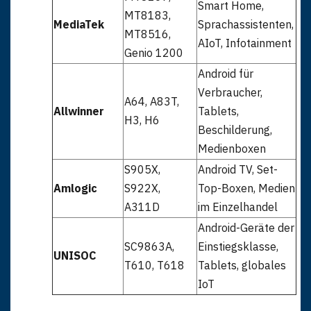
Smart Home,
MT8183,
MediaTek
Sprachassistenten,
MT8516,
AIoT, Infotainment
Genio 1200
Android für
Verbraucher,
A64, A83T,
Allwinner
Tablets,
H3, H6
Beschilderung,
Medienboxen
S905X,
Android TV, Set-
Amlogic
S922X,
Top-Boxen, Medien
A311D
im Einzelhandel
Android-Geräte der
SC9863A,
Einstiegsklasse,
UNISOC
T610, T618
Tablets, globales
IoT