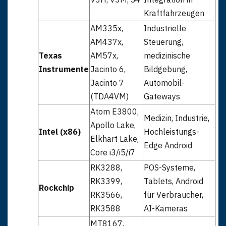
Kraftfahrzeugen
AM335x,
Industrielle
AM437x,
Steuerung,
Texas
AM57x,
medizinische
Instrumente
Jacinto 6,
Bildgebung,
Jacinto 7
Automobil-
(TDA4VM)
Gateways
Atom E3800,
Medizin, Industrie,
Apollo Lake,
Intel (x86)
MediTUX-RT - Echtzeit-OS-Plattform
Hochleistungs-
Elkhart Lake,
Edge Android
Core i3/i5/i7
RK3288,
POS-Systeme,
RK3399,
Tablets, Android
Rockchip
RK3566,
für Verbraucher,
RK3588
AI-Kameras
MT8167,