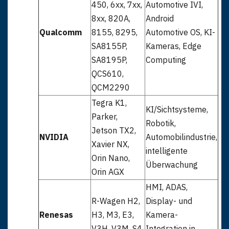
450, 6xx, 7xx,
Automotive IVI,
8xx, 820A,
Android
Qualcomm
8155, 8295,
Automotive OS, KI-
SA8155P,
Kameras, Edge
SA8195P,
Computing
QCS610,
QCM2290
Tegra K1,
KI/Sichtsysteme,
Parker,
Robotik,
Jetson TX2,
NVIDIA
Automobilindustrie,
Xavier NX,
intelligente
Orin Nano,
Überwachung
Orin AGX
HMI, ADAS,
R-Wagen H2,
Display- und
Renesas
H3, M3, E3,
Kamera-
V3H, V3M, S4
Integration in