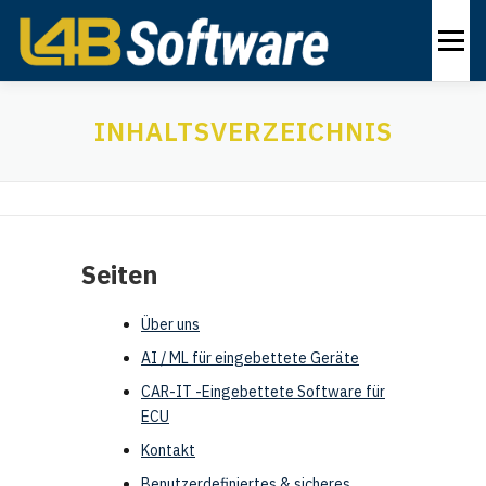
Zum
Inhalt
Menü
springen
PRODUKTE
BRANCHEN
LÖSUNGEN
ÜBER
INHALTSVERZEICHNIS
KONTAKT
DE
Seiten
Über uns
AI / ML für eingebettete Geräte
CAR-IT -Eingebettete Software für
ECU
Kontakt
Benutzerdefiniertes & sicheres