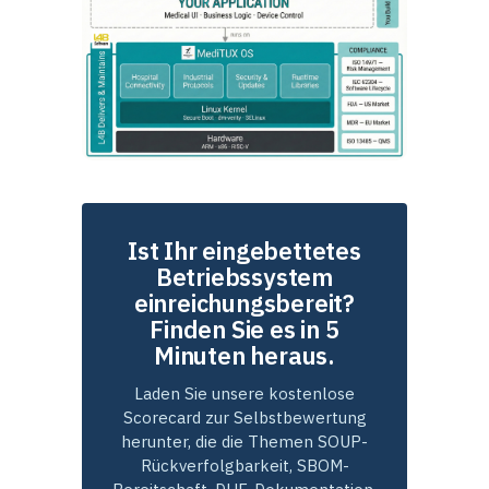
Ist Ihr eingebettetes
Betriebssystem
einreichungsbereit?
Finden Sie es in 5
Minuten heraus.
Laden Sie unsere kostenlose
Scorecard zur Selbstbewertung
herunter, die die Themen SOUP-
Rückverfolgbarkeit, SBOM-