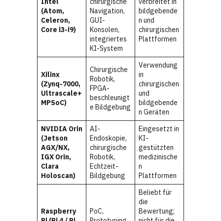
Intel
chirurgische
verbreitet in
(Atom,
Navigation,
bildgebende
Celeron,
GUI-
n und
Core i3-i9)
Konsolen,
chirurgischen
integriertes
Plattformen
KI-System
Verwendung
Chirurgische
Xilinx
in
Robotik,
(Zynq-7000,
chirurgischen
FPGA-
Ultrascale+
und
beschleunigt
MPSoC)
bildgebende
e Bildgebung
n Geräten
NVIDIA Orin
AI-
Eingesetzt in
(Jetson
Endoskopie,
KI-
AGX/NX,
chirurgische
gestützten
IGX Orin,
Robotik,
medizinische
Clara
Echtzeit-
n
Holoscan)
Bildgebung
Plattformen
Beliebt für
die
Raspberry
PoC,
Bewertung;
Pi (Pi 4 / Pi
Prototyping,
nicht für die