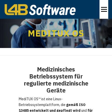
Zum
Inhalt
Menü
springen
PRODUKTE
BRANCHEN
LÖSUNGEN
ÜBER
MEDITUX OS
KONTAKT
DE
Medizinisches
Betriebssystem für
regulierte medizinische
Geräte
MediTUX OS™ ist eine Linux-
Betriebssystemplattform, die
gemäß ISO
13485 entwickelt und gepflegt wird
und
für