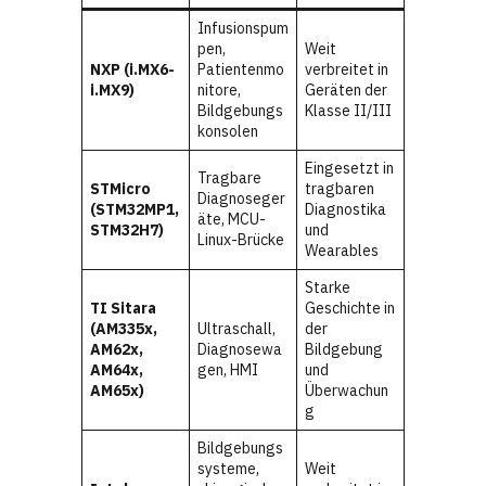
Infusionspum
pen,
Weit
NXP (i.MX6-
Patientenmo
verbreitet in
i.MX9)
nitore,
Geräten der
Bildgebungs
Klasse II/III
konsolen
Eingesetzt in
Tragbare
STMicro
tragbaren
Diagnoseger
(STM32MP1,
Diagnostika
äte, MCU-
STM32H7)
und
Linux-Brücke
Wearables
Starke
TI Sitara
Geschichte in
(AM335x,
Ultraschall,
der
AM62x,
Diagnosewa
Bildgebung
AM64x,
gen, HMI
und
AM65x)
Überwachun
g
Bildgebungs
systeme,
Weit