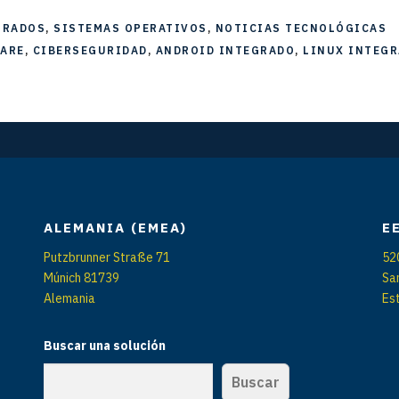
GRADOS
,
SISTEMAS OPERATIVOS
,
NOTICIAS TECNOLÓGICAS
ARE
,
CIBERSEGURIDAD
,
ANDROID INTEGRADO
,
LINUX INTEG
ALEMANIA (EMEA)
E
Putzbrunner Straße 71
52
Múnich 81739
Sa
Alemania
Es
Buscar una solución
Buscar