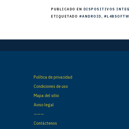
PUBLICADO EN
DISPOSITIVOS INTE
ETIQUETADO
#ANDROID
,
#L4BSOFTW
Política de privacidad
Condiciones de uso
Mapa del sitio
Aviso legal
———
Contáctenos