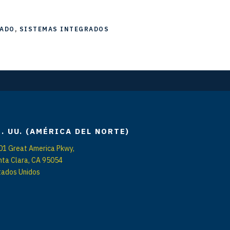
RADO
,
SISTEMAS INTEGRADOS
E. UU. (AMÉRICA DEL NORTE)
01 Great America Pkwy,
nta Clara, CA 95054
tados Unidos