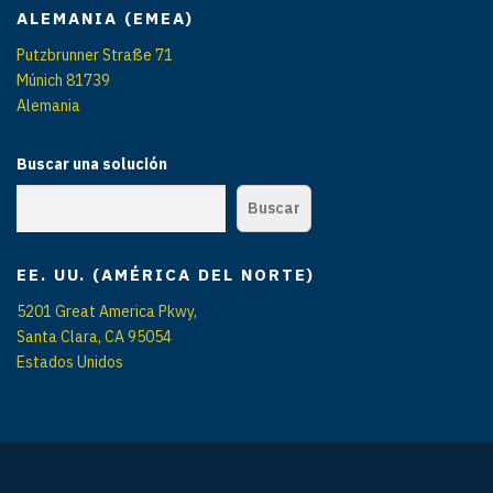
s
ALEMANIA (EMEA)
Putzbrunner Straße 71
Múnich 81739
Alemania
Buscar una solución
Buscar
EE. UU. (AMÉRICA DEL NORTE)
5201 Great America Pkwy,
Santa Clara, CA 95054
Estados Unidos