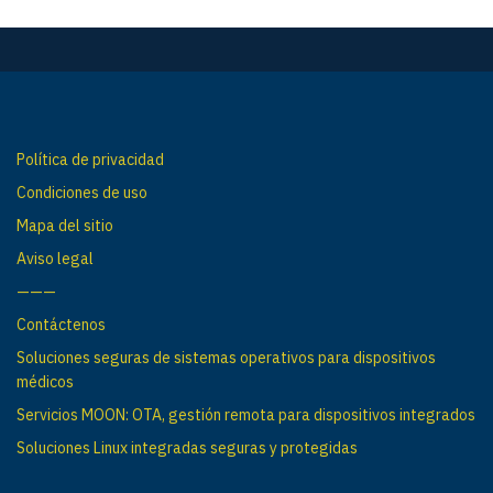
g
a
c
i
ó
n
Política de privacidad
p
Condiciones de uso
o
Mapa del sitio
r
Aviso legal
e
———
n
Contáctenos
t
Soluciones seguras de sistemas operativos para dispositivos
r
médicos
a
Servicios MOON: OTA, gestión remota para dispositivos integrados
d
Soluciones Linux integradas seguras y protegidas
a