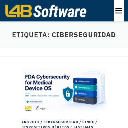
Ir
al
Menú
contenido
PRODUCTOS
INDUSTRIAS
SOLUCIONES
ETIQUETA:
CIBERSEGURIDAD
ACERCA DE
CONTÁCTENOS
ES
ANDROID
/
CIBERSEGURIDAD
/
LINUX
/
DISPOSITIVOS MÉDICOS
/
SISTEMAS