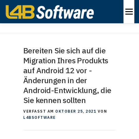
Zum
Inhalt
Menü
springen
PRODUKTE
BRANCHEN
LÖSUNGEN
ÜBER
Bereiten Sie sich auf die
Migration Ihres Produkts
KONTAKT
DE
auf Android 12 vor -
Änderungen in der
Android-Entwicklung, die
Sie kennen sollten
VERFASST AM
OKTOBER 25, 2021
VON
L4BSOFTWARE