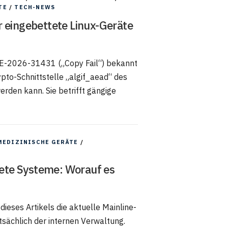
TE
/
TECH-NEWS
r eingebettete Linux-Geräte
CVE-2026-31431 („Copy Fail“) bekannt
pto-Schnittstelle „algif_aead“ des
rden kann. Sie betrifft gängige
MEDIZINISCHE GERÄTE
/
ttete Systeme: Worauf es
dieses Artikels die aktuelle Mainline-
tsächlich der internen Verwaltung.