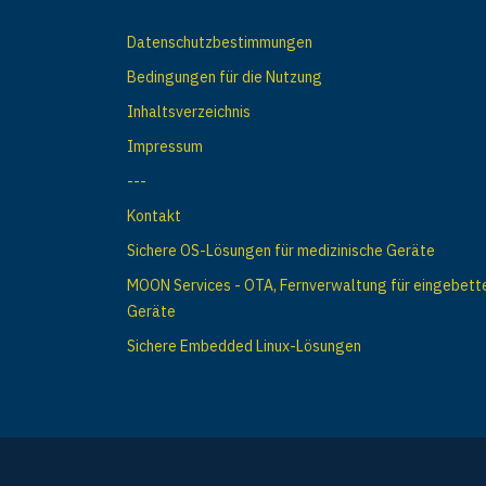
a
v
Datenschutzbestimmungen
i
Bedingungen für die Nutzung
Inhaltsverzeichnis
g
Impressum
a
---
t
Kontakt
i
Sichere OS-Lösungen für medizinische Geräte
o
MOON Services - OTA, Fernverwaltung für eingebett
Geräte
n
Sichere Embedded Linux-Lösungen