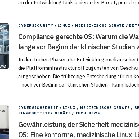
an der Entwicklung funktionierender Prototypen, der Va
CYBERSECURITY
/
LINUX
/
MEDIZINISCHE GERÄTE
/
BET
Compliance-gerechte OS: Warum die Wah
lange vor Beginn der klinischen Studien w
In den frühen Phasen der Entwicklung medizinischer
die Plattforminfrastruktur oft zugunsten von Geschwin
aufgeschoben. Die frühzeitige Entscheidung für ein 
- noch vor Beginn der klinischen Studien - kann jedoch 
CYBERSICHERHEIT
/
LINUX
/
MEDIZINISCHE GERÄTE
/
B
EINGEBETTETER GERÄTE
/
TECH-NEWS
Gewährleistung der Sicherheit medizini
OS: Eine konforme, medizinische Linux-