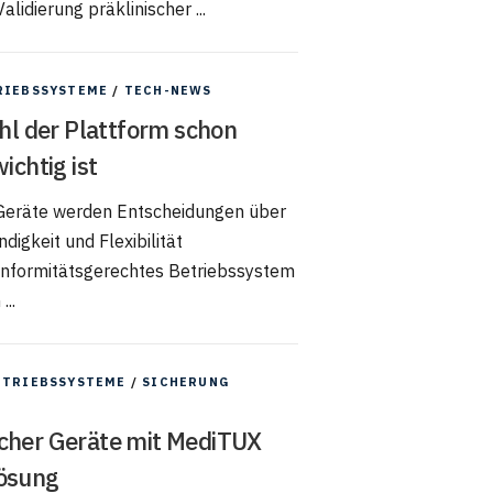
lidierung präklinischer ...
RIEBSSYSTEME
/
TECH-NEWS
l der Plattform schon
ichtig ist
 Geräte werden Entscheidungen über
digkeit und Flexibilität
konformitätsgerechtes Betriebssystem
...
ETRIEBSSYSTEME
/
SICHERUNG
scher Geräte mit MediTUX
Lösung