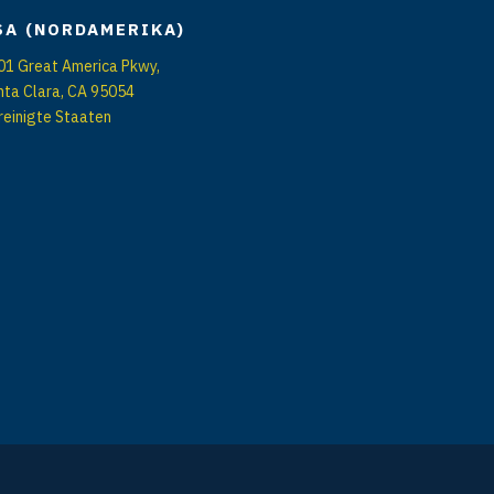
SA (NORDAMERIKA)
01 Great America Pkwy,
nta Clara, CA 95054
reinigte Staaten