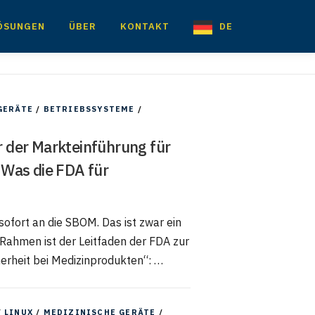
ÖSUNGEN
ÜBER
KONTAKT
DE
GERÄTE
/
BETRIEBSSYSTEME
/
or der Markteinführung für
 Was die FDA für
ofort an die SBOM. Das ist zwar ein
Rahmen ist der Leitfaden der FDA zur
herheit bei Medizinprodukten“: …
/
LINUX
/
MEDIZINISCHE GERÄTE
/