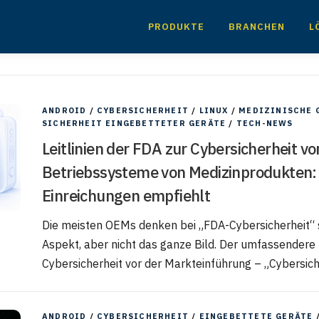
PRODUKTE
BRANCHEN
L
ANDROID
/
CYBERSICHERHEIT
/
LINUX
/
MEDIZINISCHE 
SICHERHEIT EINGEBETTETER GERÄTE
/
TECH-NEWS
Leitlinien der FDA zur Cybersicherheit v
Betriebssysteme von Medizinprodukten:
Einreichungen empfiehlt
Die meisten OEMs denken bei „FDA-Cybersicherheit“ s
Aspekt, aber nicht das ganze Bild. Der umfassendere 
Cybersicherheit vor der Markteinführung – „Cybersic
ANDROID
/
CYBERSICHERHEIT
/
EINGEBETTETE GERÄTE